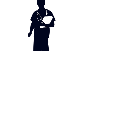
ზურა თვაური
ნეიროქირურგი
info@kambarashviliclinic.ge